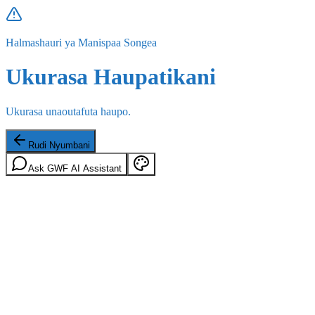
Halmashauri ya Manispaa Songea
Ukurasa Haupatikani
Ukurasa unaoutafuta haupo.
Rudi Nyumbani
Ask GWF AI Assistant