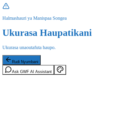
Halmashauri ya Manispaa Songea
Ukurasa Haupatikani
Ukurasa unaoutafuta haupo.
Rudi Nyumbani
Ask GWF AI Assistant