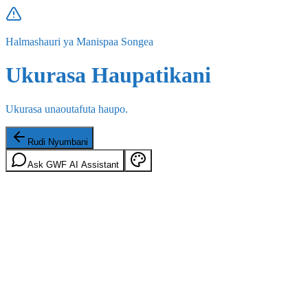
Halmashauri ya Manispaa Songea
Ukurasa Haupatikani
Ukurasa unaoutafuta haupo.
Rudi Nyumbani
Ask GWF AI Assistant