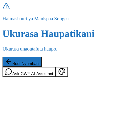
Halmashauri ya Manispaa Songea
Ukurasa Haupatikani
Ukurasa unaoutafuta haupo.
Rudi Nyumbani
Ask GWF AI Assistant