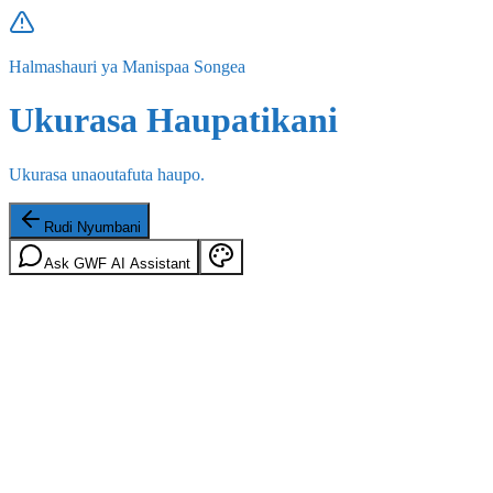
Halmashauri ya Manispaa Songea
Ukurasa Haupatikani
Ukurasa unaoutafuta haupo.
Rudi Nyumbani
Ask GWF AI Assistant