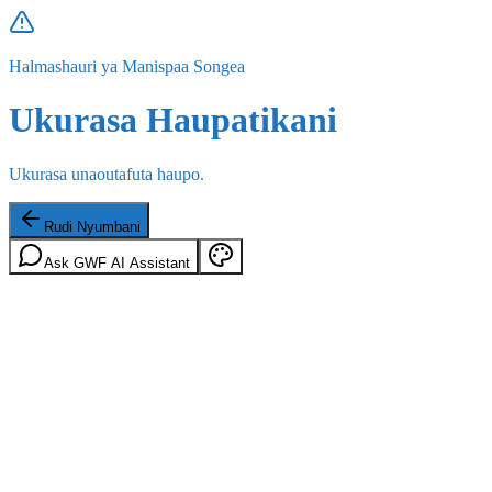
Halmashauri ya Manispaa Songea
Ukurasa Haupatikani
Ukurasa unaoutafuta haupo.
Rudi Nyumbani
Ask GWF AI Assistant