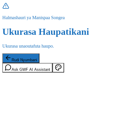
Halmashauri ya Manispaa Songea
Ukurasa Haupatikani
Ukurasa unaoutafuta haupo.
Rudi Nyumbani
Ask GWF AI Assistant