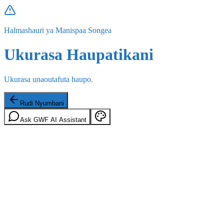
Halmashauri ya Manispaa Songea
Ukurasa Haupatikani
Ukurasa unaoutafuta haupo.
Rudi Nyumbani
Ask GWF AI Assistant