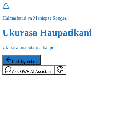
Halmashauri ya Manispaa Songea
Ukurasa Haupatikani
Ukurasa unaoutafuta haupo.
Rudi Nyumbani
Ask GWF AI Assistant