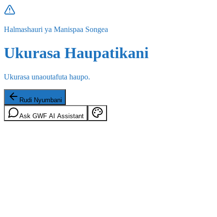
Halmashauri ya Manispaa Songea
Ukurasa Haupatikani
Ukurasa unaoutafuta haupo.
Rudi Nyumbani
Ask GWF AI Assistant