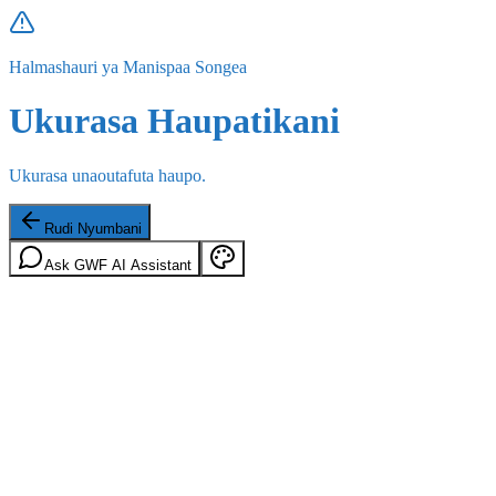
Halmashauri ya Manispaa Songea
Ukurasa Haupatikani
Ukurasa unaoutafuta haupo.
Rudi Nyumbani
Ask GWF AI Assistant