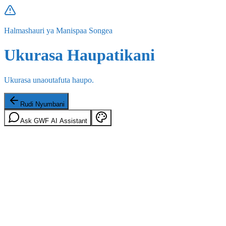
Halmashauri ya Manispaa Songea
Ukurasa Haupatikani
Ukurasa unaoutafuta haupo.
Rudi Nyumbani
Ask GWF AI Assistant