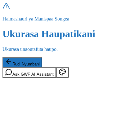
Halmashauri ya Manispaa Songea
Ukurasa Haupatikani
Ukurasa unaoutafuta haupo.
Rudi Nyumbani
Ask GWF AI Assistant