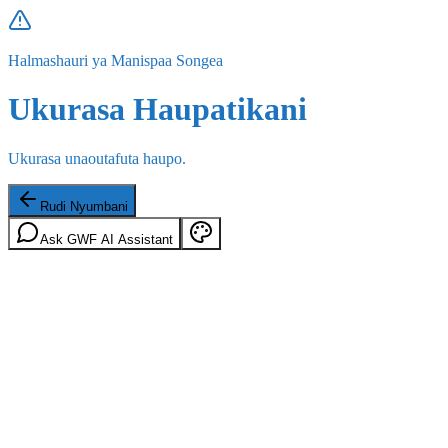
Halmashauri ya Manispaa Songea
Ukurasa Haupatikani
Ukurasa unaoutafuta haupo.
Rudi Nyumbani
Ask GWF AI Assistant