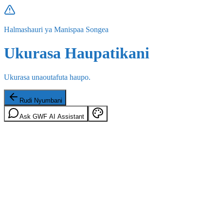
Halmashauri ya Manispaa Songea
Ukurasa Haupatikani
Ukurasa unaoutafuta haupo.
Rudi Nyumbani
Ask GWF AI Assistant