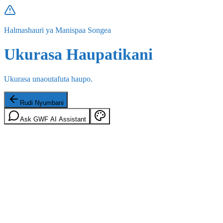
Halmashauri ya Manispaa Songea
Ukurasa Haupatikani
Ukurasa unaoutafuta haupo.
Rudi Nyumbani
Ask GWF AI Assistant