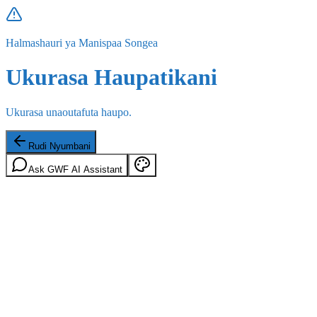
Halmashauri ya Manispaa Songea
Ukurasa Haupatikani
Ukurasa unaoutafuta haupo.
Rudi Nyumbani
Ask GWF AI Assistant