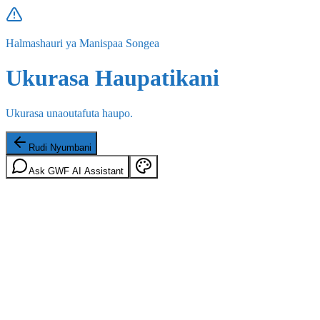
Halmashauri ya Manispaa Songea
Ukurasa Haupatikani
Ukurasa unaoutafuta haupo.
Rudi Nyumbani
Ask GWF AI Assistant