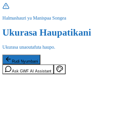
Halmashauri ya Manispaa Songea
Ukurasa Haupatikani
Ukurasa unaoutafuta haupo.
Rudi Nyumbani
Ask GWF AI Assistant