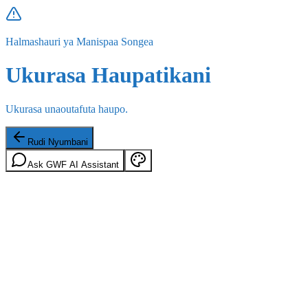
Halmashauri ya Manispaa Songea
Ukurasa Haupatikani
Ukurasa unaoutafuta haupo.
Rudi Nyumbani
Ask GWF AI Assistant