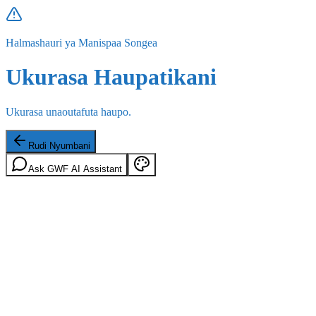
Halmashauri ya Manispaa Songea
Ukurasa Haupatikani
Ukurasa unaoutafuta haupo.
Rudi Nyumbani
Ask GWF AI Assistant