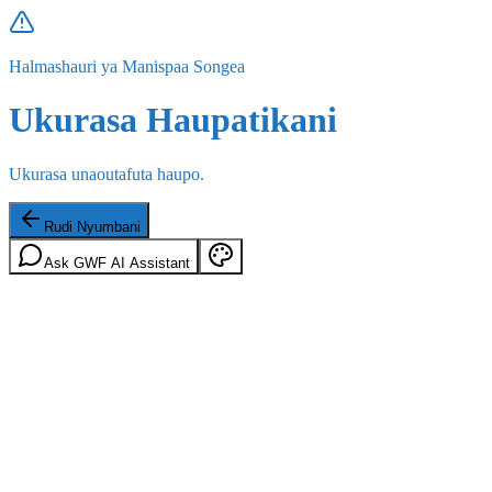
Halmashauri ya Manispaa Songea
Ukurasa Haupatikani
Ukurasa unaoutafuta haupo.
Rudi Nyumbani
Ask GWF AI Assistant