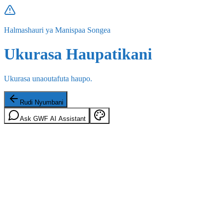
Halmashauri ya Manispaa Songea
Ukurasa Haupatikani
Ukurasa unaoutafuta haupo.
Rudi Nyumbani
Ask GWF AI Assistant