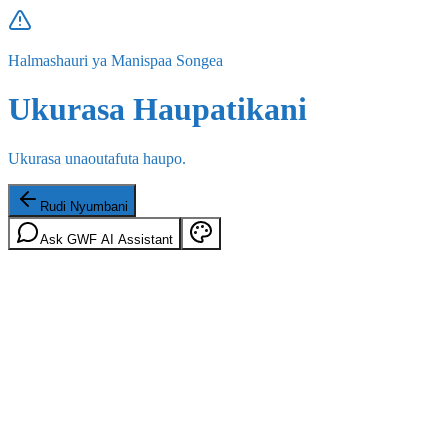
Halmashauri ya Manispaa Songea
Ukurasa Haupatikani
Ukurasa unaoutafuta haupo.
Rudi Nyumbani
Ask GWF AI Assistant