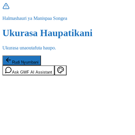
Halmashauri ya Manispaa Songea
Ukurasa Haupatikani
Ukurasa unaoutafuta haupo.
Rudi Nyumbani
Ask GWF AI Assistant