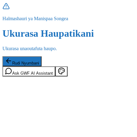
Halmashauri ya Manispaa Songea
Ukurasa Haupatikani
Ukurasa unaoutafuta haupo.
Rudi Nyumbani
Ask GWF AI Assistant